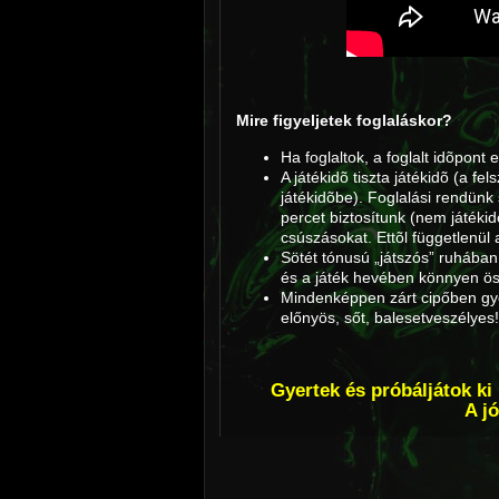
Mire figyeljetek foglaláskor?
Ha foglaltok, a foglalt idõpont 
A játékidõ tiszta játékidõ (a f
játékidõbe). Foglalási rendünk
percet biztosítunk (nem játékid
csúszásokat. Ettõl függetlenül 
Sötét tónusú „játszós” ruhában
és a játék hevében könnyen ös
Mindenképpen zárt cipőben gy
előnyös, sőt, balesetveszélyes!
Gyertek és próbáljátok ki
A j