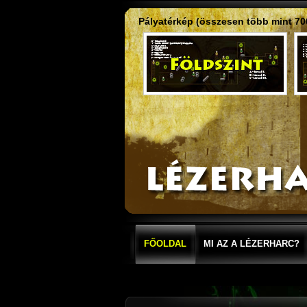
Pályatérkép (összesen több mint 70
FŐOLDAL
MI AZ A LÉZERHARC?