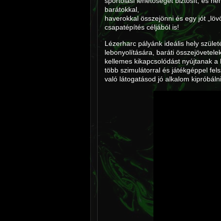
sportolási lehetőséget biztosít, és n
barátokkal,
haverokkal összejönni és egy jót „lö
csapatépítés céljából is!
Lézerharc pályánk ideális hely szül
lebonyolítására, baráti összejövetel
kellemes kikapcsolódást nyújtanak a 
több szimulátorral és játékgéppel fe
való látogatásod jó alkalom kipróbálni