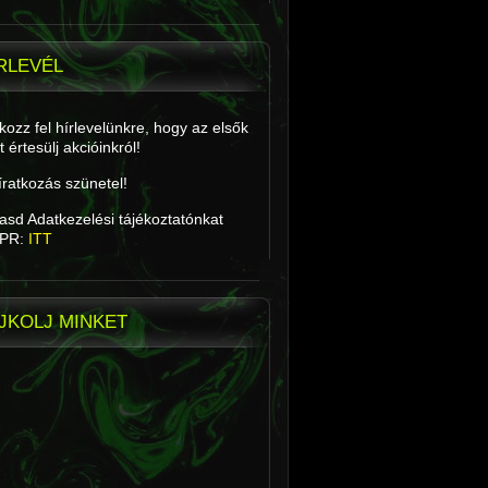
RLEVÉL
tkozz fel hírlevelünkre, hogy az elsők
t értesülj akcióinkról!
íratkozás szünetel!
asd Adatkezelési tájékoztatónkat
PR:
ITT
JKOLJ MINKET