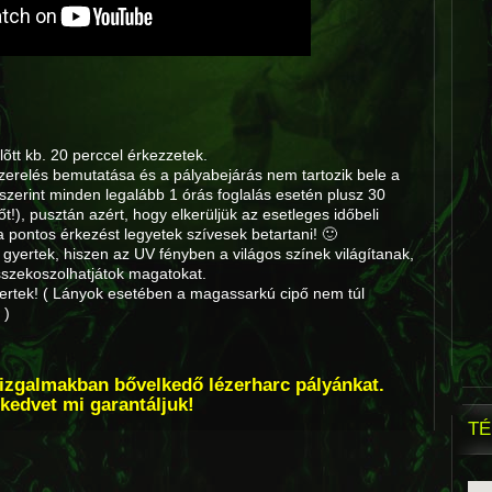
elõtt kb. 20 perccel érkezzetek.
elszerelés bemutatása és a pályabejárás nem tartozik bele a
 szerint minden legalább 1 órás foglalás esetén plusz 30
őt!), pusztán azért, hogy elkerüljük az esetleges időbeli
a pontos érkezést legyetek szívesek betartani! 🙂
 gyertek, hiszen az UV fényben a világos színek világítanak,
szekoszolhatjátok magatokat.
ertek! ( Lányok esetében a magassarkú cipő nem túl
 )
 izgalmakban bővelkedő lézerharc pályánkat.
ókedvet mi garantáljuk!
TÉ