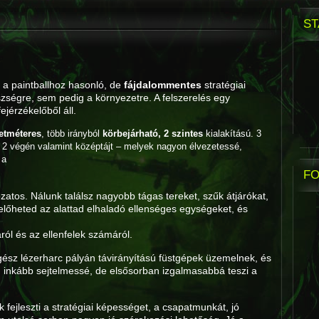
ST
y a paintballhoz hasonló, de
fájdalommentes
stratégiai
ségre, sem pedig a környezetre. A felszerelés egy
ejérzékelőből áll.
etméteres
, több irányból
körbejárható, 2 szintes
kialakítású. 3
ya 2 végén valamint középtájt – melyek nagyon élvezetessé,
 a
FO
ozatos. Nálunk találsz nagyobb tágas tereket, szűk átjárókat,
előheted az alattad elhaladó ellenséges egységeket, és
ól és az ellenfelek számáról.
ész lézerharc pályán távirányítású füstgépek üzemelnek, és
inkább sejtelmessé, de elsősorban izgalmasabbá teszi a
ék fejleszti a stratégiai képességet, a csapatmunkát, jó