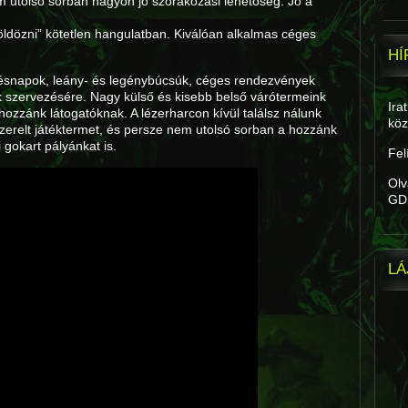
em utolsó sorban nagyon jó szórakozási lehetőség. Jó a
völdözni” kötetlen hangulatban. Kiválóan alkalmas céges
HÍ
etésnapok, leány- és legénybúcsúk, céges rendezvények
ek szervezésére. Nagy külső és kisebb belső várótermeink
Ira
hozzánk látogatóknak. A lézerharcon kívül találsz nálunk
köz
lszerelt játéktermet, és persze nem utolsó sorban a hozzánk
 gokart pályánkat is.
Fel
Olv
GD
LÁ