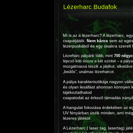
Lézerharc Budafok
Mi is az a lézerharc? A lézerharc, eg
csapatjáték.
Nem káros
sem az egész
lézerpuskából és egy sisakra szerelt f
Lézerharc pályánk több, mint
700 négyz
lépcső köti össze a két szintet – a pál
mozgalmassá teszik a játékot, elkerülve
„beülős”, unalmas lézerharcot.
A pálya karakterisztikája nagyon vált
és olyan lesállást ahonnan könnyen l
tájékoztathatod
csapatodat az érkező támadás irányár
A hangulat fokozása érdekében az eg
UV fényárban úszik minden, ami még 
lézeres játékot.
A Lézerharc ( laser tag, lasertag) ját